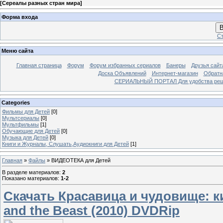
[
Сереалы разных стран мира
]
Форма входа
В
Ст
Меню сайта
Главная страница
Форум
Форум избранных сериалов
Банеры
Друзья сайт
Доска Объявлений
Интернет-магазин
Обратн
СЕРИАЛЬНЫЙ ПОРТАЛ Для удобства решил
Categories
Фильмы для Детей
[0]
Мультсериалы
[0]
Мультфильмы
[1]
Обучающие для Детей
[0]
Музыка для Детей
[0]
Книги и Журналы, Слушать,Аудиокниги для Детей
[1]
Главная
»
Файлы
» ВИДЕОТЕКА для Детей
В разделе материалов
:
2
Показано материалов
:
1-2
Скачать Красавица и чудовище: 
and the Beast (2010) DVDRip