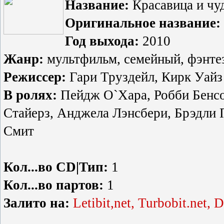
Название:
Красавица и чу
Оригинальное название:
Год выхода:
2010
Жанр:
мультфильм, семейный, фэнте
Режиссер:
Гари Труздейл, Кирк Уайз
В ролях:
Пейдж О`Хара, Робби Бенсо
Стайерз, Анджела Лэнсбери, Брэдли 
Смит
Кол...во CD|Тип:
1
Кол...во партов:
1
Залито на:
Letibit,net, Turbobit.net, 