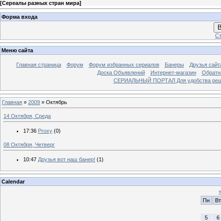
[
Сереалы разных стран мира
]
Форма входа
В
Ст
Меню сайта
Главная страница
Форум
Форум избранных сериалов
Банеры
Друзья сайт
Доска Объявлений
Интернет-магазин
Обратн
СЕРИАЛЬНЫЙ ПОРТАЛ Для удобства решил
Главная
»
2009
»
Октябрь
14 Октября, Среда
17:36
Proxy
(0)
08 Октября, Четверг
10:47
Друзья вот наш банер!
(1)
Calendar
Пн
Вт
5
6