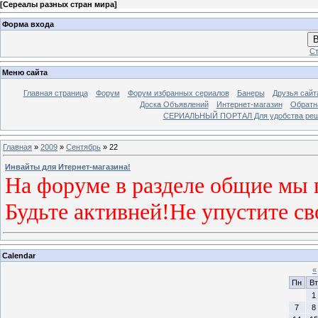
[
Сереалы разных стран мира
]
Форма входа
В
Ст
Меню сайта
Главная страница
Форум
Форум избранных сериалов
Банеры
Друзья сайт
Доска Объявлений
Интернет-магазин
Обратн
СЕРИАЛЬНЫЙ ПОРТАЛ Для удобства решил
Главная
»
2009
»
Сентябрь
»
22
Инвайты для Итернет-магазина!
На форуме в разделе общие мы 
Будьте активней!Не упустите св
Calendar
«
Пн
Вт
1
7
8