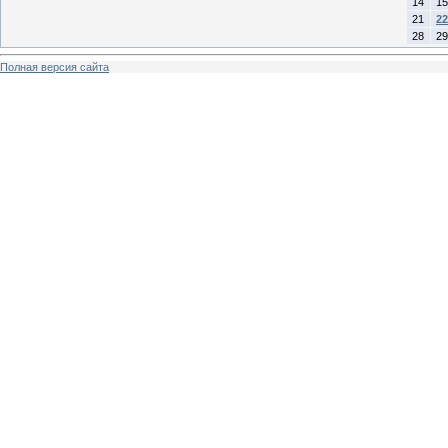
14
15
21
22
28
29
Полная версия сайта