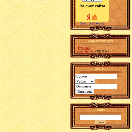
На счет сайта
Перевести сайт
Русский
Translate.Ru
PROMT©
Оплата
Поиск