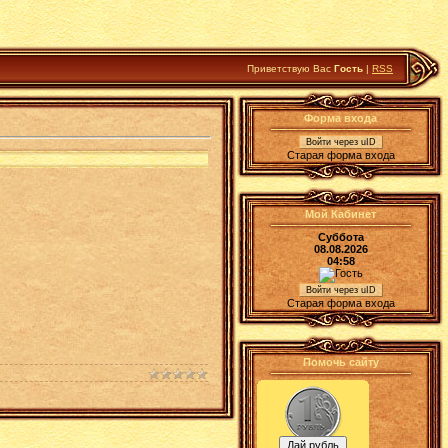
Приветствую Вас
Гость
|
RSS
Форма входа
Войти через uID
Старая форма входа
Мой Кабинет
Суббота
08.08.2026
04:58
Войти через uID
Старая форма входа
Помочь сайту