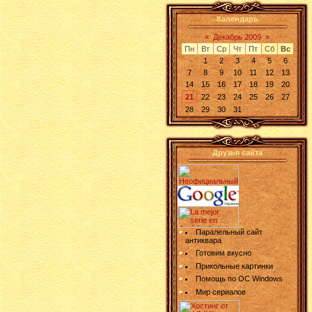
Календарь
«
Декабрь 2009
»
Пн
Вт
Ср
Чт
Пт
Сб
Вс
1
2
3
4
5
6
7
8
9
10
11
12
13
14
15
16
17
18
19
20
21
22
23
24
25
26
27
28
29
30
31
Друзья сайта
Паралельный сайт
антиквара
Готовим вкусно
Прикольные картинки
Помощь по ОС Windows
Мир сериалов