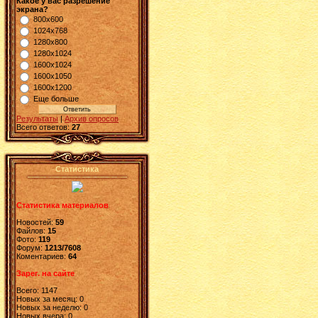
Какое у вас разрешение
экрана?
800x600
1024x768
1280x800
1280x1024
1600x1024
1600x1050
1600x1200
Еще больше
Результаты
|
Архив опросов
Всего ответов:
27
Статистика
Статистика материалов
Новостей:
59
Файлов:
15
Фото:
119
Форум:
1213/7608
Коментариев:
64
Зарег. на сайте
Всего: 1147
Новых за месяц: 0
Новых за неделю: 0
Новых вчера: 0