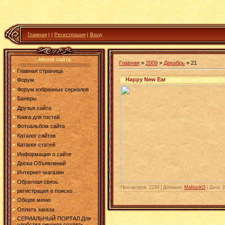
Главная
|
|
Регистрация
|
Вход
Меню сайта
Главная
»
2009
»
Декабрь
»
21
Главная страница
Happy New Ear
Форум
Форум избранных сериалов
Банеры
Друзья сайта
Книга для гостей
Фотоальбом сайта
Каталог сайтов
Каталог статей
Информация о сайте
Доска Объявлений
Интернет-магазин
Обратная связь
Просмотров: 2228 | Добавил:
MafiozikO
| Дата:
2
регистрация в поиско...
Общее меню
Оплата заказа
СЕРИАЛЬНЫЙ ПОРТАЛ Для
удобства решила создать