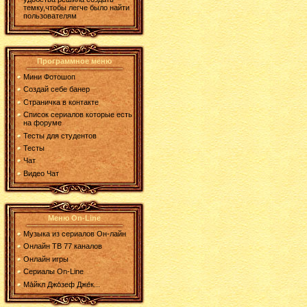
темку,чтобы легче было найти
пользователям
Программное меню
Мини Фотошоп
Создай себе банер
Страничка в контакте
Список сериалов которые есть
на форуме
Тесты для студентов
Тесты
Чат
Видео Чат
Меню On-Line
Музыка из сериалов Он-лайн
Онлайн ТВ 77 каналов
Онлайн игры
Сериалы On-Line
Ма́йкл Джо́зеф Дже́к...