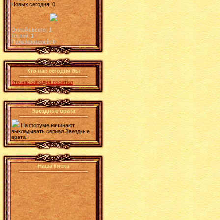
Новых сегодня: 0
Онлайн всего:
1
Гостей:
1
Пользователей:
0
Кто нас сегодня бы
Кто нас сегодня посетил
Звездные врата
На форуме начинают
выкладывать сериал Звездные
врата !
Наша Киска