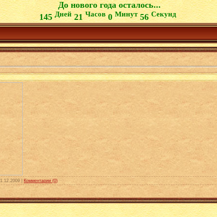
До нового года осталось...
Дней
Часов
Минут
Секунд
145
21
0
55
1.12.2009
|
Комментарии (0)