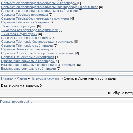
Совместное производство сериалы! с переводом
[0]
Совместное производство сериалы! без перевода на оригинале
[0]
Совместное производство сериалы! с субтитрами
[0]
Сериалы Televisa с переводом
[0]
Сериалы Televisa без перевода на оригинале
[0]
Сериалы Televisa с субтитрами
[0]
TV Azteca с переводом
[0]
TV Azteca без перевода на оригинале
[0]
TV Azteca с субтитрами
[0]
Сериалы Telemundo с переводом
[0]
Сериалы Telemundo без перевода на оригинале
[0]
Сериалы Telemundo с субтитрами
[0]
Сериалы Венесуэлы с переводом
[0]
Сериалы Венесуэлы без перевода на оригинале
[0]
Сериалы Венесуэлы с субтитрами
[0]
Бразильские сериалы с переводом
[0]
Бразильские сериалы без перевода на оригинале
[0]
Бразильские сериалы с субтитрами
[0]
Главная
»
Файлы
»
Латинские сериалы
» Сериалы Аргентины с субтитрами
В категории материалов
:
0
Не найдено мате
Полная версия сайта