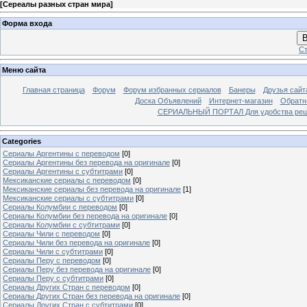
[
Сереалы разных стран мира
]
Форма входа
В
Ст
Меню сайта
Главная страница
Форум
Форум избранных сериалов
Банеры
Друзья сайт
Доска Объявлений
Интернет-магазин
Обратн
СЕРИАЛЬНЫЙ ПОРТАЛ Для удобства решил
Categories
Сериалы Аргентины с переводом
[0]
Сериалы Аргентины без перевода на оригинале
[0]
Сериалы Аргентины с субтитрами
[0]
Мексиканские сериалы с переводом
[0]
Мексиканские сериалы без перевода на оригинале
[1]
Мексиканские сериалы с субтитрами
[0]
Сериалы Колумбии с переводом
[0]
Сериалы Колумбии без перевода на оригинале
[0]
Сериалы Колумбии с субтитрами
[0]
Сериалы Чили с переводом
[0]
Сериалы Чили без перевода на оригинале
[0]
Сериалы Чили с субтитрами
[0]
Сериалы Перу с переводом
[0]
Сериалы Перу без перевода на оригинале
[0]
Сериалы Перу с субтитрами
[0]
Сериалы Других Стран с переводом
[0]
Сериалы Других Стран без перевода на оригинале
[0]
Сериалы Других Стран с субтитрами
[0]