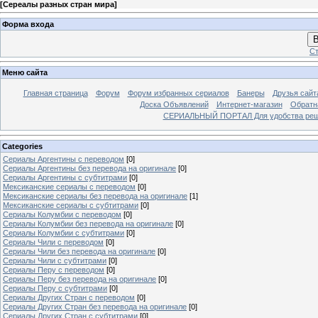
[
Сереалы разных стран мира
]
Форма входа
В
Ст
Меню сайта
Главная страница
Форум
Форум избранных сериалов
Банеры
Друзья сайт
Доска Объявлений
Интернет-магазин
Обратн
СЕРИАЛЬНЫЙ ПОРТАЛ Для удобства решил
Categories
Сериалы Аргентины с переводом
[0]
Сериалы Аргентины без перевода на оригинале
[0]
Сериалы Аргентины с субтитрами
[0]
Мексиканские сериалы с переводом
[0]
Мексиканские сериалы без перевода на оригинале
[1]
Мексиканские сериалы с субтитрами
[0]
Сериалы Колумбии с переводом
[0]
Сериалы Колумбии без перевода на оригинале
[0]
Сериалы Колумбии с субтитрами
[0]
Сериалы Чили с переводом
[0]
Сериалы Чили без перевода на оригинале
[0]
Сериалы Чили с субтитрами
[0]
Сериалы Перу с переводом
[0]
Сериалы Перу без перевода на оригинале
[0]
Сериалы Перу с субтитрами
[0]
Сериалы Других Стран с переводом
[0]
Сериалы Других Стран без перевода на оригинале
[0]
Сериалы Других Стран с субтитрами
[0]