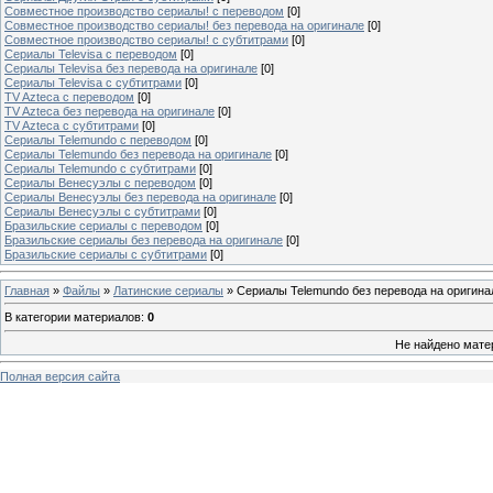
Совместное производство сериалы! с переводом
[0]
Совместное производство сериалы! без перевода на оригинале
[0]
Совместное производство сериалы! с субтитрами
[0]
Сериалы Televisa с переводом
[0]
Сериалы Televisa без перевода на оригинале
[0]
Сериалы Televisa с субтитрами
[0]
TV Azteca с переводом
[0]
TV Azteca без перевода на оригинале
[0]
TV Azteca с субтитрами
[0]
Сериалы Telemundo с переводом
[0]
Сериалы Telemundo без перевода на оригинале
[0]
Сериалы Telemundo с субтитрами
[0]
Сериалы Венесуэлы с переводом
[0]
Сериалы Венесуэлы без перевода на оригинале
[0]
Сериалы Венесуэлы с субтитрами
[0]
Бразильские сериалы с переводом
[0]
Бразильские сериалы без перевода на оригинале
[0]
Бразильские сериалы с субтитрами
[0]
Главная
»
Файлы
»
Латинские сериалы
» Сериалы Telemundo без перевода на оригина
В категории материалов
:
0
Не найдено мате
Полная версия сайта