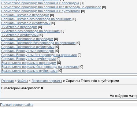
Совместное производство сериалы! с переводом
[0]
Совместное производство сериалы! без перевода на оригинале
[0]
Совместное производство сериалы! с субтитрами
[0]
Сериалы Televisa с переводом
[0]
Сериалы Televisa без перевода на оригинале
[0]
Сериалы Televisa с субтитрами
[0]
TV Azteca с переводом
[0]
TV Azteca без перевода на оригинале
[0]
TV Azteca с субтитрами
[0]
Сериалы Telemundo с переводом
[0]
Сериалы Telemundo без перевода на оригинале
[0]
Сериалы Telemundo с субтитрами
[0]
Сериалы Венесуэлы с переводом
[0]
Сериалы Венесуэлы без перевода на оригинале
[0]
Сериалы Венесуэлы с субтитрами
[0]
Бразильские сериалы с переводом
[0]
Бразильские сериалы без перевода на оригинале
[0]
Бразильские сериалы с субтитрами
[0]
Главная
»
Файлы
»
Латинские сериалы
» Сериалы Telemundo с субтитрами
В категории материалов
:
0
Не найдено мате
Полная версия сайта