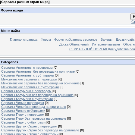
[
Сереалы разных стран мира
]
Форма входа
В
Ст
Меню сайта
Главная страница
Форум
Форум избранных сериалов
Банеры
Друзья сайт
Доска Объявлений
Интернет-магазин
Обратн
СЕРИАЛЬНЫЙ ПОРТАЛ Для удобства решил
Categories
Сериалы Аргентины с переводом
[0]
Сериалы Аргентины без перевода на оригинале
[0]
Сериалы Аргентины с субтитрами
[0]
Мексиканские сериалы с переводом
[0]
Мексиканские сериалы без перевода на оригинале
[1]
Мексиканские сериалы с субтитрами
[0]
Сериалы Колумбии с переводом
[0]
Сериалы Колумбии без перевода на оригинале
[0]
Сериалы Колумбии с субтитрами
[0]
Сериалы Чили с переводом
[0]
Сериалы Чили без перевода на оригинале
[0]
Сериалы Чили с субтитрами
[0]
Сериалы Перу с переводом
[0]
Сериалы Перу без перевода на оригинале
[0]
Сериалы Перу с субтитрами
[0]
Сериалы Других Стран с переводом
[0]
Сериалы Других Стран без перевода на оригинале
[0]
Сериалы Других Стран с субтитрами
[0]