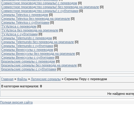
Совместное производство сериалы! с переводом
[0]
Совместное производство сериалы! без перевода на оригинале
[0]
Совместное производство сериалы! с субтитрами
[0]
Сериалы Televisa с переводом
[0]
Сериалы Televisa без перевода на оригинале
[0]
Сериалы Televisa с субтитрами
[0]
TV Azteca с переводом
[0]
TV Azteca без перевода на оригинале
[0]
TV Azteca с субтитрами
[0]
Сериалы Telemundo с переводом
[0]
Сериалы Telemundo без перевода на оригинале
[0]
Сериалы Telemundo с субтитрами
[0]
Сериалы Венесуэлы с переводом
[0]
Сериалы Венесуэлы без перевода на оригинале
[0]
Сериалы Венесуэлы с субтитрами
[0]
Бразильские сериалы с переводом
[0]
Бразильские сериалы без перевода на оригинале
[0]
Бразильские сериалы с субтитрами
[0]
Главная
»
Файлы
»
Латинские сериалы
» Сериалы Перу с переводом
В категории материалов
:
0
Не найдено мате
Полная версия сайта