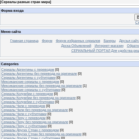
[
Сереалы разных стран мира
]
Форма входа
В
Ст
Меню сайта
Главная страница
Форум
Форум избранных сериалов
Банеры
Друзья сайт
Доска Объявлений
Интернет-магазин
Обратн
СЕРИАЛЬНЫЙ ПОРТАЛ Для удобства решил
Categories
Сериалы Аргентины с переводом
[0]
Сериалы Аргентины без перевода на оригинале
[0]
Сериалы Аргентины с субтитрами
[0]
Мексиканские сериалы с переводом
[0]
Мексиканские сериалы без перевода на оригинале
[1]
Мексиканские сериалы с субтитрами
[0]
Сериалы Колумбии с переводом
[0]
Сериалы Колумбии без перевода на оригинале
[0]
Сериалы Колумбии с субтитрами
[0]
Сериалы Чили с переводом
[0]
Сериалы Чили без перевода на оригинале
[0]
Сериалы Чили с субтитрами
[0]
Сериалы Перу с переводом
[0]
Сериалы Перу без перевода на оригинале
[0]
Сериалы Перу с субтитрами
[0]
Сериалы Других Стран с переводом
[0]
Сериалы Других Стран без перевода на оригинале
[0]
Сериалы Других Стран с субтитрами
[0]